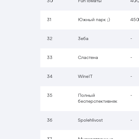
30
FunТоматы
40
31
Южный парк ;)
45
32
Зеба
-
33
Сластена
-
34
WineIT
-
35
Полный
-
бесперспективняк
36
Spolehlivost
-