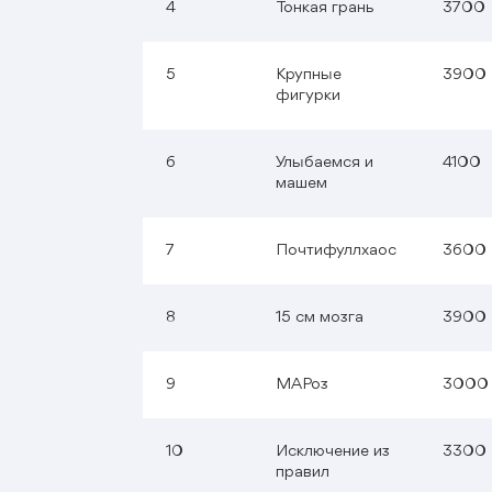
4
Тонкая грань
3700
5
Крупные
3900
фигурки
6
Улыбаемся и
4100
машем
7
Почтифуллхаос
3600
8
15 см мозга
3900
9
МАРоз
3000
10
Исключение из
3300
правил