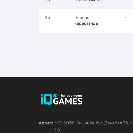
45
Чёрная
-
каракатица
Адрес:
MD-2038, Кишинёв, бул. Дечебал 76, о
701