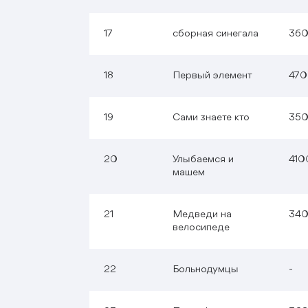
17
сборная синегала
36
18
Первый элемент
47
19
Сами знаете кто
35
20
Улыбаемся и
410
машем
21
Медведи на
34
велосипеде
22
Больнодумцы
-