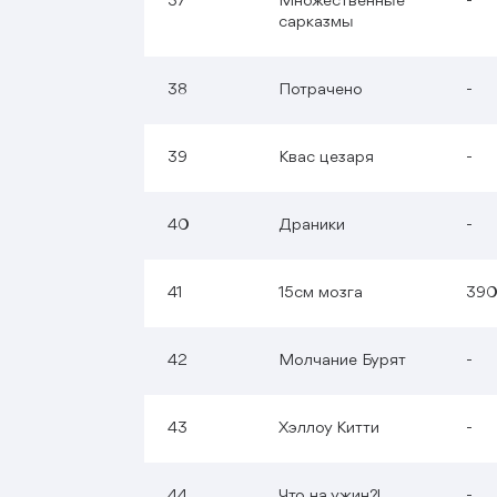
37
Множественные
-
сарказмы
38
Потрачено
-
39
Квас цезаря
-
40
Драники
-
41
15см мозга
39
42
Молчание Бурят
-
43
Хэллоу Китти
-
44
Что на ужин?!
-