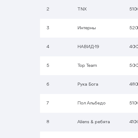
2
TNX
510
3
Интерны
52
4
НАВИД-19
40
5
Top Team
50
6
Рука Бога
48
7
Пол Альбедо
510
8
Aliens & ребята
410