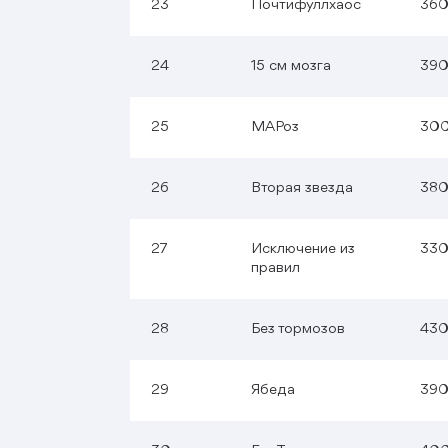
23
Почтифуллхаос
36
24
15 см мозга
39
25
МАРоз
30
26
Вторая звезда
38
27
Исключение из
33
правил
28
Без тормозов
43
29
Ябеда
39