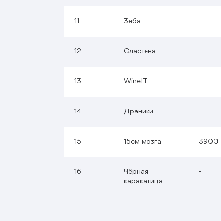
11
Зеба
-
12
Сластена
-
13
WineIT
-
14
Драники
-
15
15см мозга
3900
16
Чёрная
-
каракатица