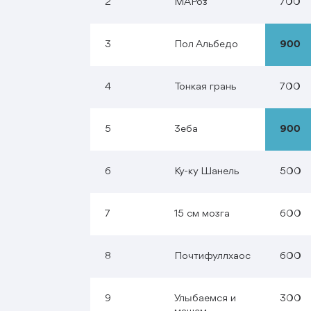
2
МАРоз
700
3
Пол Альбедо
900
4
Тонкая грань
700
5
Зеба
900
6
Ку-ку Шанель
500
7
15 см мозга
600
8
Почтифуллхаос
600
9
Улыбаемся и
300